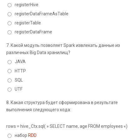
registerHive
registerDataFrameAsTable
registerTable
registerDataFrame
7.
Какой модуль позволяет Spark извлекать данные из
различных Big Data хранилищ?
JAVA
HTTP
SQL
UTF
8.
Какая структура будет сформирована в результате
выполнения следующего кода:
rows = hive_Ctx.sql( » SELECT name, age FROM employees «)
набор
RDD