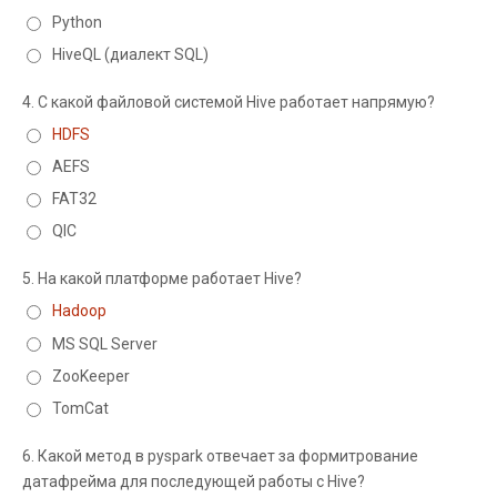
Python
HiveQL (диалект SQL)
4.
С какой файловой системой Hive работает напрямую?
HDFS
AEFS
FAT32
QIC
5.
На какой платформе работает Hive?
Hadoop
MS SQL Server
ZooKeeper
TomCat
6.
Какой метод в pyspark отвечает за формитрование
датафрейма для последующей работы с Hive?