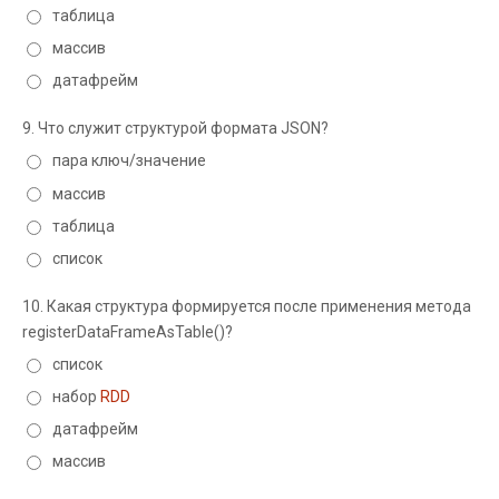
таблица
массив
датафрейм
9.
Что служит структурой формата JSON?
пара ключ/значение
массив
таблица
список
10.
Какая структура формируется после применения метода
registerDataFrameAsTable()?
список
набор
RDD
датафрейм
массив