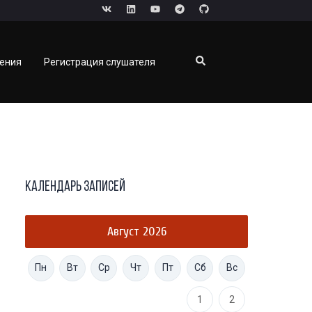
чения
Регистрация слушателя
Календарь записей
Август 2026
Пн
Вт
Ср
Чт
Пт
Сб
Вс
1
2