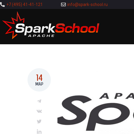
+7 (495) 41-41-121
info@spark-school.ru
14
МАР