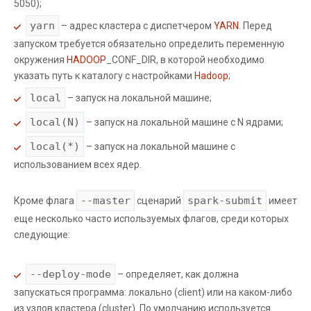
5050);
yarn
– адрес кластера с диспетчером
YARN
. Перед
запуском требуется обязательно определить переменную
окружения
HADOOP
_CONF_DIR, в которой необходимо
указать путь к каталогу с настройками
Hadoop
;
local
– запуск на локальной машине;
local(N)
– запуск на локальной машине с N ядрами;
local(*)
– запуск на локальной машине с
использованием всех ядер.
--master
spark-submit
Кроме флага
сценарий
имеет
еще несколько часто используемых флагов, среди которых
следующие:
--deploy-mode
– определяет, как должна
запускаться программа: локально (client) или на каком-либо
из узлов кластера (cluster). По умолчанию используется