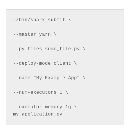
./bin/spark-submit \

--master yarn \

--py-files some_file.py \

--deploy-mode client \

--name "My Example App" \

--num-executors 1 \

--executor-memory 1g \ 
my_application.py