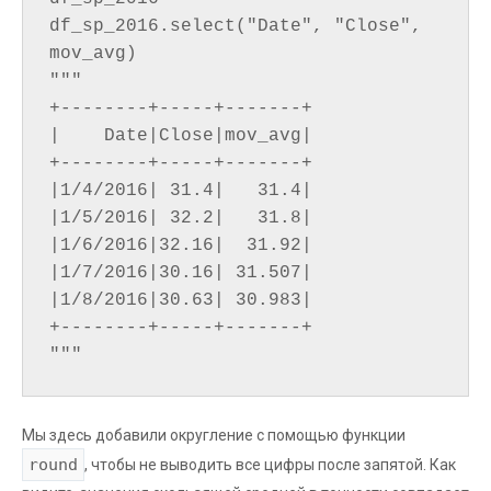
df_sp_2016.select("Date", "Close", 
mov_avg)

"""

+--------+-----+-------+

|    Date|Close|mov_avg|

+--------+-----+-------+

|1/4/2016| 31.4|   31.4|

|1/5/2016| 32.2|   31.8|

|1/6/2016|32.16|  31.92|

|1/7/2016|30.16| 31.507|

|1/8/2016|30.63| 30.983|

+--------+-----+-------+

Мы здесь добавили округление с помощью функции
round
, чтобы не выводить все цифры после запятой. Как