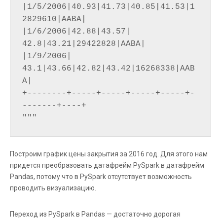
|1/5/2006|40.93|41.73|40.85|41.53|1
2829610|AABA|

|1/6/2006|42.88|43.57| 
42.8|43.21|29422828|AABA|

|1/9/2006| 
43.1|43.66|42.82|43.42|16268338|AAB
A|

+--------+-----+-----+-----+-----+-
-------+----+

Построим график цены закрытия за 2016 год. Для этого нам
придется преобразовать датафрейм PySpark в датафрейм
Pandas, потому что в PySpark отсутствует возможность
проводить визуализацию.
Переход из PySpark в Pandas — достаточно дорогая