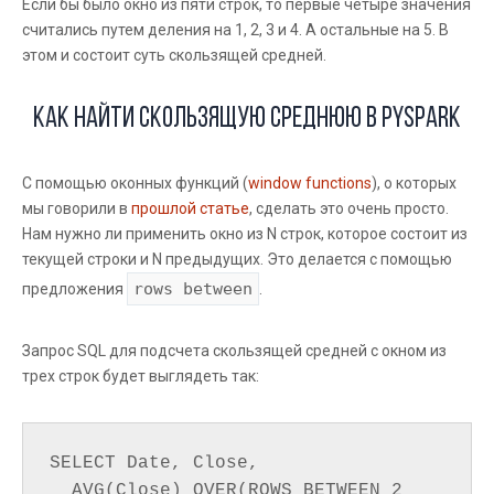
Если бы было окно из пяти строк, то первые четыре значения
считались путем деления на 1, 2, 3 и 4. А остальные на 5. В
этом и состоит суть скользящей средней.
Как найти скользящую среднюю в PySpark
С помощью оконных функций (
window functions
), о которых
мы говорили в
прошлой статье
, сделать это очень просто.
Нам нужно ли применить окно из N строк, которое состоит из
текущей строки и N предыдущих. Это делается с помощью
rows between
предложения
.
Запрос SQL для подсчета скользящей средней с окном из
трех строк будет выглядеть так:
SELECT Date, Close,

  AVG(Close) OVER(ROWS BETWEEN 2 