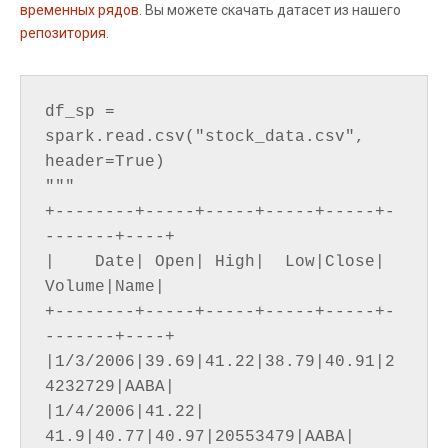
временных рядов
. Вы можете скачать датасет из нашего
репозитория
.
df_sp = 
spark.read.csv("stock_data.csv", 
header=True)

"""

+--------+-----+-----+-----+-----+-
-------+----+

|    Date| Open| High|  Low|Close|  
Volume|Name|

+--------+-----+-----+-----+-----+-
-------+----+

|1/3/2006|39.69|41.22|38.79|40.91|2
4232729|AABA|

|1/4/2006|41.22| 
41.9|40.77|40.97|20553479|AABA|
