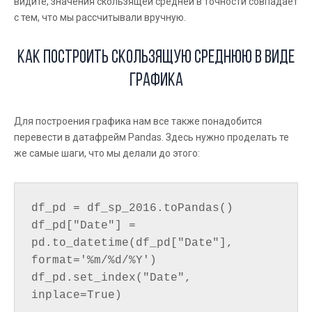
видите, значения скользящей средней в точности совпадает
с тем, что мы рассчитывали вручную.
Как построить скользящую среднюю в виде
графика
Для построения графика нам все также понадобится
перевести в датафрейм Pandas. Здесь нужно проделать те
же самые шаги, что мы делали до этого:
df_pd = df_sp_2016.toPandas()

df_pd["Date"] = 
pd.to_datetime(df_pd["Date"], 
format='%m/%d/%Y')

df_pd.set_index("Date", 