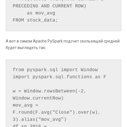
PRECEDING AND CURRENT ROW)

     as mov_avg

А вот в самом Apache PySpark подсчет скользящей средней
будет выглядеть так:
from pyspark.sql import Window

import pyspark.sql.functions as F

w = Window.rowsBetween(-2, 
Window.currentRow)

mov_avg = 
F.round(F.avg("Close").over(w), 
3).alias("mov_avg")

df_sp_2016 = 