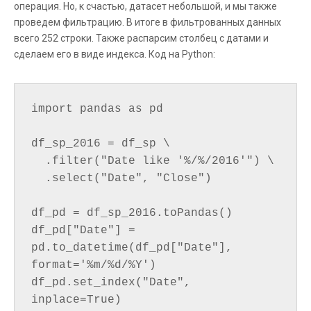
операция. Но, к счастью, датасет небольшой, и мы также
проведем фильтрацию. В итоге в фильтрованных данных
всего 252 строки. Также распарсим столбец с датами и
сделаем его в виде индекса. Код на Python:
import pandas as pd

df_sp_2016 = df_sp \

  .filter("Date like '%/%/2016'") \

  .select("Date", "Close")

df_pd = df_sp_2016.toPandas()

df_pd["Date"] = 
pd.to_datetime(df_pd["Date"], 
format='%m/%d/%Y')

df_pd.set_index("Date", 