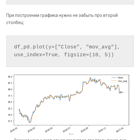
При построении графика нужно не забыть про второй
столбец:
df_pd.plot(y=["Close", "mov_avg"], 