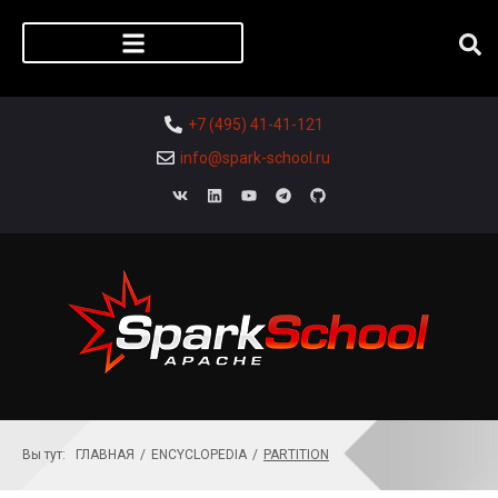
Регистрация слушателя
+7 (495) 41-41-121
info@spark-school.ru
Вы тут:
ГЛАВНАЯ
/
ENCYCLOPEDIA
/
PARTITION