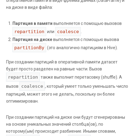
оперативной памяти в виде фрейма данных (DataFrame) и
на диске в виде файла:
Партиция в памяти
выполняется с помощью вызовов
repartition
coalesce
или
.
Партиция на диске
выполняется с помощью вызова
partitionBy
(это аналогично партициям в Hive).
При создании партиций в оперативной памяти датасет
будет просто разделен на равные части. Вызов
repartition
также выполнит перетасовку (shuffle). А
coalesce
вызов
, который умеет только уменьшать число
партиций, может этого не делать, поскольку он более
оптимизирован.
При создании партиций на диске они будут сгенерированы
на основе уникальных значений столбца(ов), по
которому(ым) происходит разбиение. Иными словами,