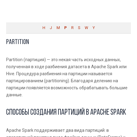
H
J
M
P
R
S
W
Y
Partition
Partition (партиция) — это некая часть исходных данных,
полученная в ходе разбиения датасета в Apache Spark или
Hive. Процедура разбиения на партиции называется
партицированием (partitioning). Благодаря делению на
партиции появляется возможность обрабатывать большие
данные.
Способы создания партиций в Apache Spark
Apache Spark поддерживает два вида партиций: в