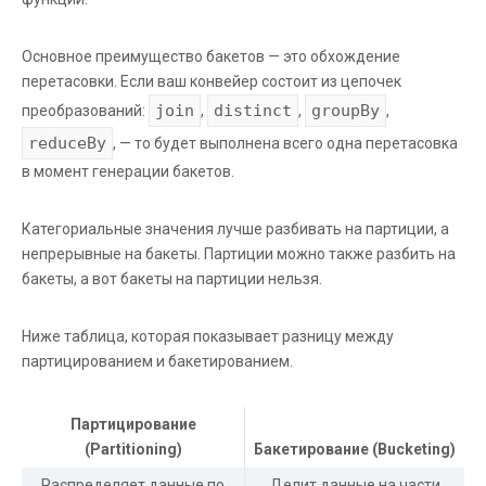
Основное преимущество бакетов — это обхождение
перетасовки. Если ваш конвейер состоит из цепочек
join
distinct
groupBy
преобразований:
,
,
,
reduceBy
, — то будет выполнена всего одна перетасовка
в момент генерации бакетов.
Категориальные значения лучше разбивать на партиции, а
непрерывные на бакеты. Партиции можно также разбить на
бакеты, а вот бакеты на партиции нельзя.
Ниже таблица, которая показывает разницу между
партицированием и бакетированием.
Партицирование
(Partitioning)
Бакетирование (Bucketing)
Распределяет данные по
Делит данные на части