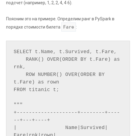
подсчет (например, 1, 2, 2, 4, 4 6).
Поясним это на примере. Определим ранг в PySpark в
Fare
порядке стоимости билета
:
SELECT t.Name, t.Survived, t.Fare,

    RANK() OVER(ORDER BY t.Fare) as 
rnk,

    ROW NUMBER() OVER(ORDER BY 
t.Fare) as rown

FROM titanic t;

"""

+--------------------+--------+----
--+---+----+

|                Name|Survived|  
Fare|rnk|rown|
