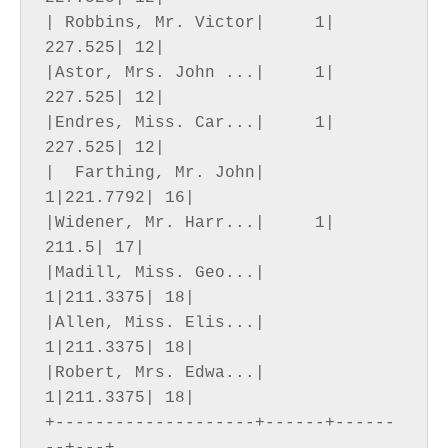
| Robbins, Mr. Victor|     1| 
227.525| 12|

|Astor, Mrs. John ...|     1| 
227.525| 12|

|Endres, Miss. Car...|     1| 
227.525| 12|

|  Farthing, Mr. John|     
1|221.7792| 16|

|Widener, Mr. Harr...|     1|   
211.5| 17|

|Madill, Miss. Geo...|     
1|211.3375| 18|

|Allen, Miss. Elis...|     
1|211.3375| 18|

|Robert, Mrs. Edwa...|     
1|211.3375| 18|

+--------------------+------+------