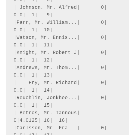
0.0|  1|   8|

| Johnson, Mr. Alfred|       0|   
0.0|  1|   9|

|Parr, Mr. William...|       0|   
0.0|  1|  10|

|Watson, Mr. Ennis...|       0|   
0.0|  1|  11|

|Knight, Mr. Robert J|       0|   
0.0|  1|  12|

|Andrews, Mr. Thom...|       0|   
0.0|  1|  13|

|    Fry, Mr. Richard|       0|   
0.0|  1|  14|

|Reuchlin, Jonkhee...|       0|   
0.0|  1|  15|

| Betros, Mr. Tannous|       
0|4.0125| 16|  16|

|Carlsson, Mr. Fra...|       0|   