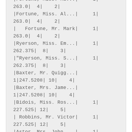
263.0|  4|    2|

|Fortune, Miss. Al...|     1|   
263.0|  4|    2|

|   Fortune, Mr. Mark|     1|   
263.0|  4|    2|

|Ryerson, Miss. Em...|     1| 
262.375|  8|    3|

|"Ryerson, Miss. S...|     1| 
262.375|  8|    3|

|Baxter, Mr. Quigg...|     
1|247.5208| 10|    4|

|Baxter, Mrs. Jame...|     
1|247.5208| 10|    4|

|Bidois, Miss. Ros...|     1| 
227.525| 12|    5|

| Robbins, Mr. Victor|     1| 
227.525| 12|    5|
