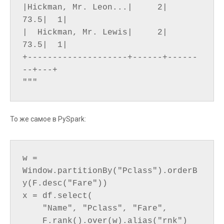
|Hickman, Mr. Leon...|     2|    
73.5|  1|

|  Hickman, Mr. Lewis|     2|    
73.5|  1|

+--------------------+------+------
--+---+

То же самое в PySpark:
w = 
Window.partitionBy("Pclass").orderB
y(F.desc("Fare"))

x = df.select(

    "Name", "Pclass", "Fare",

    F.rank().over(w).alias("rnk")
