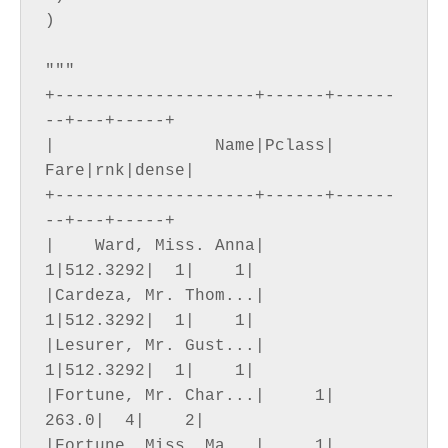
)

"""

+--------------------+------+------
--+---+-----+

|                Name|Pclass|    
Fare|rnk|dense|

+--------------------+------+------
--+---+-----+

|    Ward, Miss. Anna|     
1|512.3292|  1|    1|

|Cardeza, Mr. Thom...|     
1|512.3292|  1|    1|

|Lesurer, Mr. Gust...|     
1|512.3292|  1|    1|

|Fortune, Mr. Char...|     1|   
263.0|  4|    2|

|Fortune, Miss. Ma...|     1|   