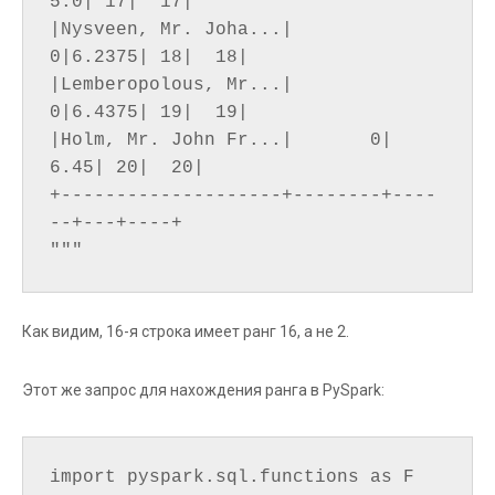
5.0| 17|  17|

|Nysveen, Mr. Joha...|       
0|6.2375| 18|  18|

|Lemberopolous, Mr...|       
0|6.4375| 19|  19|

|Holm, Mr. John Fr...|       0|  
6.45| 20|  20|

+--------------------+--------+----
--+---+----+

Как видим, 16-я строка имеет ранг 16, а не 2.
Этот же запрос для нахождения ранга в PySpark:
import pyspark.sql.functions as F
