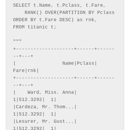
SELECT t.Name, t.Pclass, t.Fare,

    RANK() OVER(PARTITION BY Pclass 
ORDER BY t.Fare DESC) as rnk,

FROM titanic t;

"""

+--------------------+------+------
--+---+

|                Name|Pclass|    
Fare|rnk|

+--------------------+------+------
--+---+

|    Ward, Miss. Anna|     
1|512.3292|  1|

|Cardeza, Mr. Thom...|     
1|512.3292|  1|

|Lesurer, Mr. Gust...|     
1|512.3292|  1|
