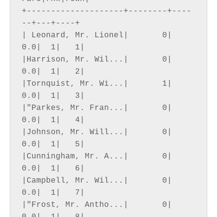
+--------------------+--------+----
--+---+----+

| Leonard, Mr. Lionel|       0|   
0.0|  1|   1|

|Harrison, Mr. Wil...|       0|   
0.0|  1|   2|

|Tornquist, Mr. Wi...|       1|   
0.0|  1|   3|

|"Parkes, Mr. Fran...|       0|   
0.0|  1|   4|

|Johnson, Mr. Will...|       0|   
0.0|  1|   5|

|Cunningham, Mr. A...|       0|   
0.0|  1|   6|

|Campbell, Mr. Wil...|       0|   
0.0|  1|   7|

|"Frost, Mr. Antho...|       0|   