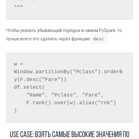
--+---+

Чтобы указать убывающий порядок в самом PySpark, то
desc
лучше всего это сделать через функцию
:
w = 
Window.partitionBy("Pclass").orderB
y(F.desc("Fare"))

df.select(

    "Name", "Pclass", "Fare",

    F.rank().over(w).alias("rnk")

Use case: взять самые высокие значения по