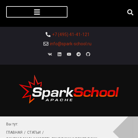
Регистрация слушателя
+7 (495) 41-41-121
info@spark-school.ru
Вы тут:
ГЛАВНАЯ
/
СТАТЬИ
/