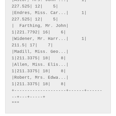
|Astor, Mrs. John ...|     1| 
227.525| 12|    5|

|Endres, Miss. Car...|     1| 
227.525| 12|    5|

|  Farthing, Mr. John|     
1|221.7792| 16|    6|

|Widener, Mr. Harr...|     1|   
211.5| 17|    7|

|Madill, Miss. Geo...|     
1|211.3375| 18|    8|

|Allen, Miss. Elis...|     
1|211.3375| 18|    8|

|Robert, Mrs. Edwa...|     
1|211.3375| 18|    8|

+--------------------+------+------
--+---+-----+
