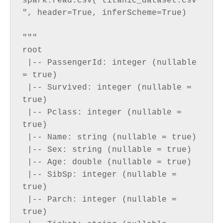
spark.read.csv("titanic_dataset.csv
", header=True, inferScheme=True)

"""

root

 |-- PassengerId: integer (nullable 
= true)

 |-- Survived: integer (nullable = 
true)

 |-- Pclass: integer (nullable = 
true)

 |-- Name: string (nullable = true)

 |-- Sex: string (nullable = true)

 |-- Age: double (nullable = true)

 |-- SibSp: integer (nullable = 
true)

 |-- Parch: integer (nullable = 
true)
