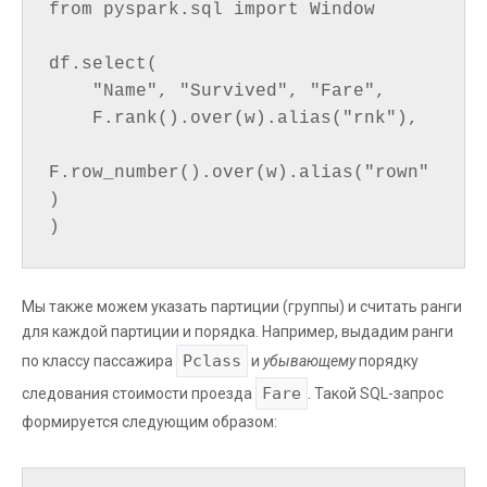
from pyspark.sql import Window

df.select(

    "Name", "Survived", "Fare",

    F.rank().over(w).alias("rnk"),

F.row_number().over(w).alias("rown"
)

Мы также можем указать партиции (группы) и считать ранги
для каждой партиции и порядка. Например, выдадим ранги
Pclass
по классу пассажира
и
убывающему
порядку
Fare
следования стоимости проезда
. Такой SQL-запрос
формируется следующим образом: