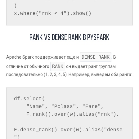
)

RANK vs DENSE RANK в PySpark
DENSE RANK
Apache Spark поддерживает еще и
. В
RANK
отличие от обычного
он выдает ранг группам
последовательно (1, 2, 3, 4, 5). Например, выведем оба ранга:
df.select(

    "Name", "Pclass", "Fare",

    F.rank().over(w).alias("rnk"),

F.dense_rank().over(w).alias("dense
")
