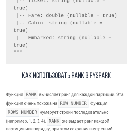
 |-- Ticket: string (nullable = 
true)

 |-- Fare: double (nullable = true)

 |-- Cabin: string (nullable = 
true)

 |-- Embarked: string (nullable = 
true)

Как использовать RANK в PySpark
RANK
Функция
вычисляет ранг для каждой партиции. Эта
ROW NUMBER
функция очень похожа на
. Функция
ROWS NUMBER
нумерует строки последовательно
RANK
(например, 1, 2, 3, 4).
же выдает ранг каждой
партиции или порядку, при этом сохраняя внутренний