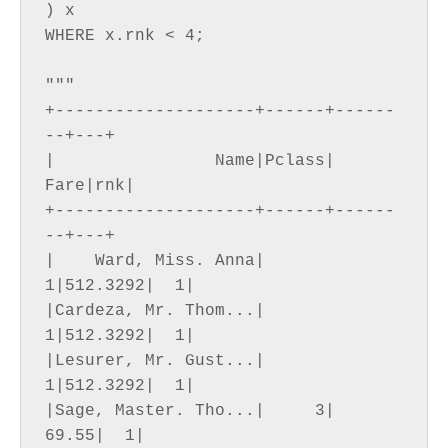
) x

WHERE x.rnk < 4;

"""

+--------------------+------+------
--+---+

|                Name|Pclass|    
Fare|rnk|

+--------------------+------+------
--+---+

|    Ward, Miss. Anna|     
1|512.3292|  1|

|Cardeza, Mr. Thom...|     
1|512.3292|  1|

|Lesurer, Mr. Gust...|     
1|512.3292|  1|

|Sage, Master. Tho...|     3|   
69.55|  1|
