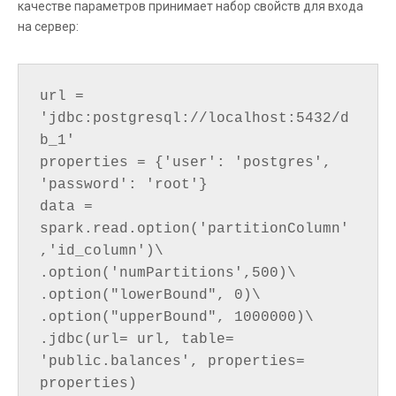
качестве параметров принимает набор свойств для входа
на сервер:
url = 
'jdbc:postgresql://localhost:5432/d
b_1'

properties = {'user': 'postgres', 
'password': 'root'}

data = 
spark.read.option('partitionColumn'
,'id_column')\

.option('numPartitions',500)\

.option("lowerBound", 0)\

.option("upperBound", 1000000)\

.jdbc(url= url, table= 
'public.balances', properties= 
properties)