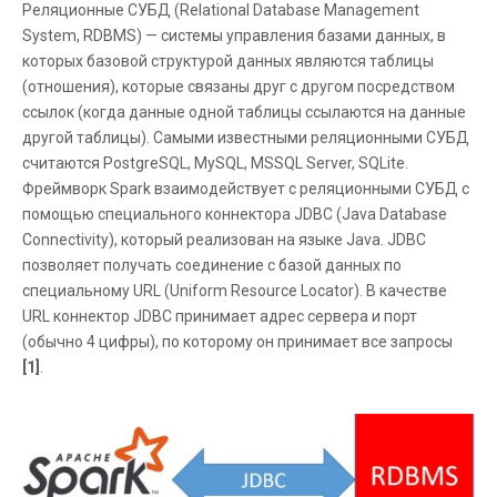
Реляционные СУБД (Relational Database Management
System, RDBMS) — системы управления базами данных, в
которых базовой структурой данных являются таблицы
(отношения), которые связаны друг с другом посредством
ссылок (когда данные одной таблицы ссылаются на данные
другой таблицы). Самыми известными реляционными СУБД
считаются PostgreSQL, MySQL, MSSQL Server, SQLite.
Фреймворк Spark взаимодействует с реляционными СУБД c
помощью специального коннектора JDBC (Java Database
Conneсtivity), который реализован на языке Java. JDBC
позволяет получать соединение с базой данных по
специальному URL (Uniform Resource Locator). В качестве
URL коннектор JDBC принимает адрес сервера и порт
(обычно 4 цифры), по которому он принимает все запросы
[1]
.