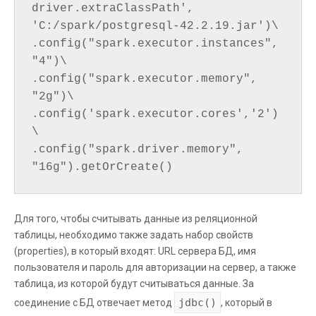
driver.extraClassPath', 
'C:/spark/postgresql-42.2.19.jar')\

.config("spark.executor.instances", 
"4")\

.config("spark.executor.memory", 
"2g")\

.config('spark.executor.cores','2')
\

.config("spark.driver.memory", 
"16g").getOrCreate()
Для того, чтобы считывать данные из реляционной
таблицы, необходимо также задать набор свойств
(properties), в который входят: URL сервера БД, имя
пользователя и пароль для авторизации на сервер, а также
таблица, из которой будут считываться данные. За
jdbc()
соединение с БД отвечает метод
, который в