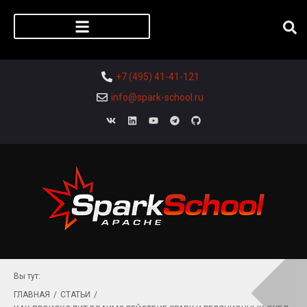
Регистрация слушателя
+7 (495) 41-41-121
info@spark-school.ru
Вы тут:
ГЛАВНАЯ
/
СТАТЬИ
/