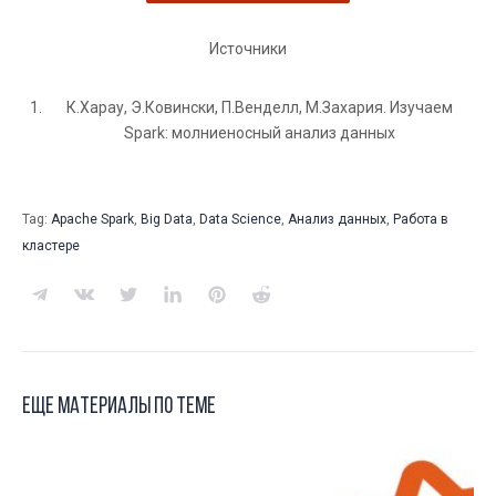
Источники
К.Харау, Э.Ковински, П.Венделл, М.Захария. Изучаем
Spark: молниеносный анализ данных
Tag:
Apache Spark
,
Big Data
,
Data Science
,
Анализ данных
,
Работа в
кластере
Еще материалы по теме