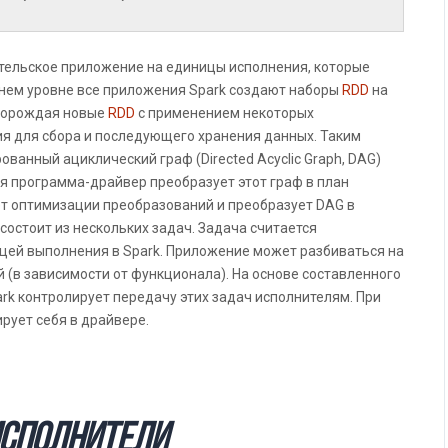
тельское приложение на единицы исполнения, которые
хнем уровне все приложения Spark создают наборы
RDD
на
 порождая новые
RDD
с применением некоторых
я для сбора и последующего хранения данных. Таким
ванный ациклический граф (Directed Acyclic Graph, DAG)
я программа-драйвер преобразует этот граф в план
т оптимизации преобразований и преобразует DAG в
состоит из нескольких задач. Задача считается
ей выполнения в Spark. Приложение может разбиваться на
й (в зависимости от функционала). На основе составленного
rk контролирует передачу этих задач исполнителям. При
рует себя в драйвере.
сполнители