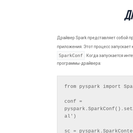
Д
Драйвер Spark представляет собой п
приложения. Этот процесс запускает 
SparkConf
. Когда запускается инт
программы-драйвера:
from pyspark import Spa
conf = 
pyspark.SparkConf().set
al')

sc = pyspark.SparkConte