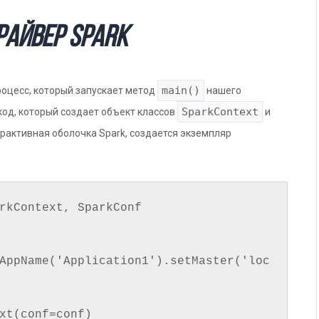
райвер Spark
main()
роцесс, который запускает метод
нашего
SparkContext
код, который создает объект классов
и
ерактивная оболочка Spark, создается экземпляр
rkContext, SparkConf

AppName('Application1').setMaster('loc
xt(conf=conf)