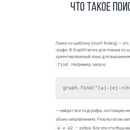
Что такое пои
Поиск по шаблону (morif finding) — э
графе. В GraphFrames для поиска по 
ориентированный язык для выражения
find
. Например, запрос:
— найдет все подграфы, состоящие и
обоих направлениях. Результатом за
e
e2
и
— ребра. Все эти столбцы и