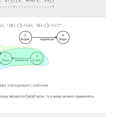
, 27]|[3, Andry, 24]|

афы, совпадающие с шаблоном
лону является DataFrame, то к нему можно применять