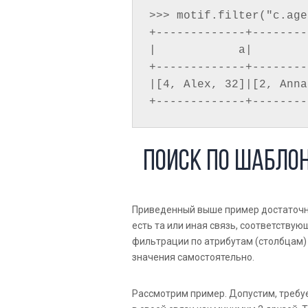
>>> motif.filter("c.age
+-------------+--------
|            a|        
+-------------+--------
|[4, Alex, 32]|[2, Anna
Поиск по шабло
Приведенный выше пример достаточно 
есть та или иная связь, соответствую
фильтрации по атрибутам (столбцам)
значения самостоятельно.
Рассмотрим пример. Допустим, требуе