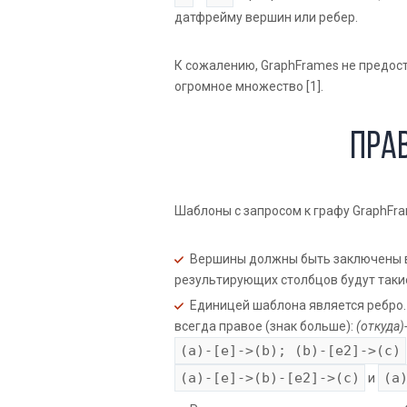
датфрейму вершин или ребер.
К сожалению, GraphFrames не предост
огромное множество [1].
Пра
Шаблоны с запросом к графу GraphFr
Вершины должны быть заключены в 
результирующих столбцов будут такие
Единицей шаблона является ребро
всегда правое (знак больше):
(откуда)
(a)-[e]->(b); (b)-[e2]->(c)
(a)-[e]->(b)-[e2]->(c)
(a
и