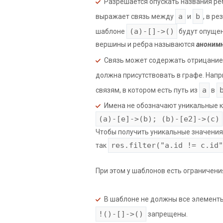
Разрешается опускать названия ре
a
b
выражает связь между
и
, в р
(a)-[]->()
шаблоне
будут опущен
вершины и ребра называются
аноним
Связь может содержать отрицание
должна присутствовать в графе. Нап
a
связям, в котором есть путь из
в
Имена не обозначают уникальные к
(a)-[e]->(b); (b)-[e2]->(c)
Чтобы получить уникальные значения
res.filter("a.id != c.id"
так
При этом у шаблонов есть ограничени
В шаблоне не должны все элемент
!()-[]->()
запрещены.