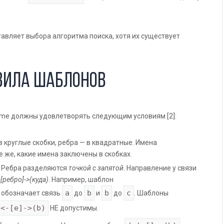
авляет выбора алгоритма поиска, хотя их существует
вила шаблонов
ame должны удовлетворять следующим условиям [2]:
круглые скобки, ребра — в квадратные. Имена
 же, какие имена заключены в скобках.
. Ребра разделяются
точкой с запятой
. Направление у связи
-[ребро]->(куда)
. Например, шаблон
a
b
b
c
обозначает связь
до
и
до
. Шаблоны
)<-[e]->(b)
НЕ допустимы.