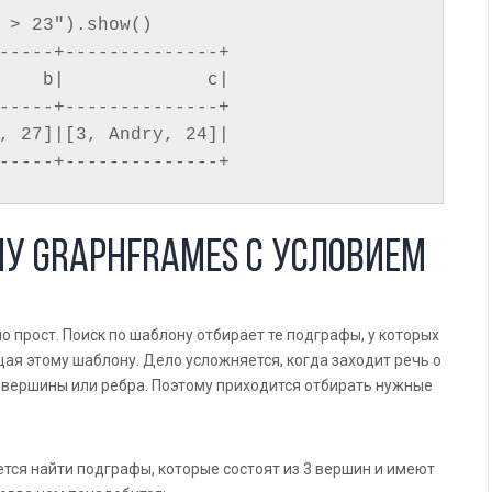
 > 23").show()

-----+--------------+

    b|             c|

-----+--------------+

, 27]|[3, Andry, 24]|

ну Graphframes с условием
прост. Поиск по шаблону отбирает те подграфы, у которых
щая этому шаблону. Дело усложняется, когда заходит речь о
 вершины или ребра. Поэтому приходится отбирать нужные
тся найти подграфы, которые состоят из 3 вершин и имеют