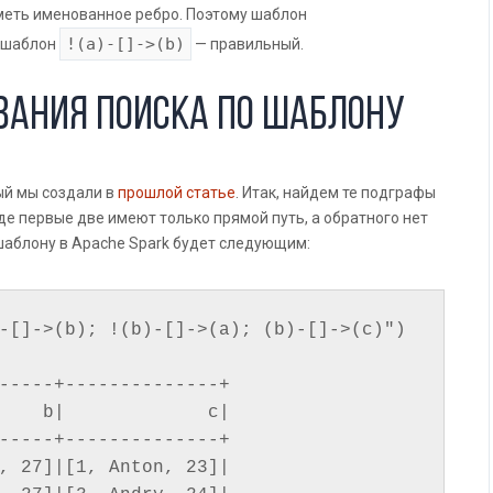
меть именованное ребро. Поэтому шаблон
!(a)-[]->(b)
 шаблон
— правильный.
вания поиска по шаблону
ый мы создали в
прошлой статье
. Итак, найдем те подграфы
де первые две имеют только прямой путь, а обратного нет
 шаблону в Apache Spark будет следующим:
-[]->(b); !(b)-[]->(a); (b)-[]->(c)")

-----+--------------+

    b|             c|

-----+--------------+

, 27]|[1, Anton, 23]|
