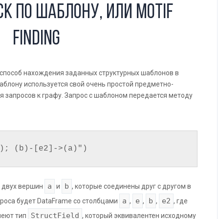
ск по шаблону, или motif
finding
то способ нахождения заданных структурных шаблонов в
шаблону используется свой очень простой предметно-
 запросов к графу. Запрос с шаблоном передается методу
a
b
з двух вершин
и
, которые соединены друг с другом в
a
e
b
e2
проса будет DataFrame со столбцами
,
,
,
, где
StructField
меют тип
, который эквивалентен исходному