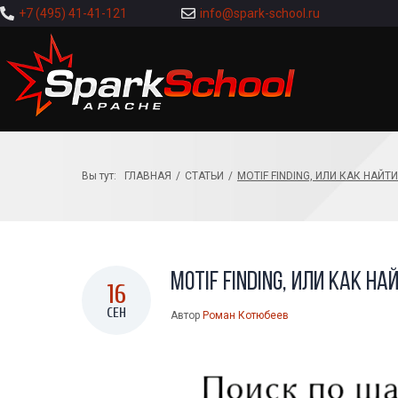
+7 (495) 41-41-121
info@spark-school.ru
Вы тут:
ГЛАВНАЯ
/
СТАТЬИ
/
MOTIF FINDING, ИЛИ КАК НАЙ
Motif Finding, или как 
16
СЕН
Автор
Роман Котюбеев