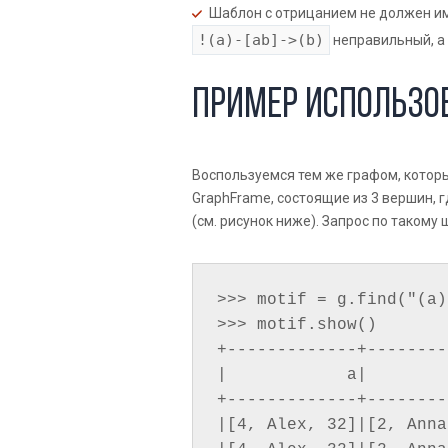
Шаблон с отрицанием не должен и
!(a)-[ab]->(b)
неправильный, а
Пример использо
Воспользуемся тем же графом, котор
GraphFrame, состоящие из 3 вершин, г
(см. рисунок ниже). Запрос по такому
>>> motif = g.find("(a)
>>> motif.show()

+-------------+--------
|            a|        
+-------------+--------
|[4, Alex, 32]|[2, Anna