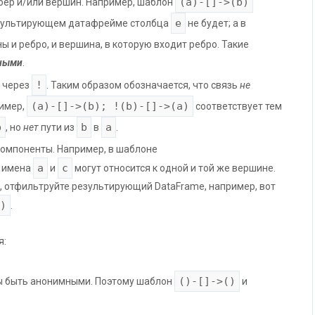
(a)-[]->(b)
бер и/или вершин. Например, шаблон
e
езультирующем датафрейме столбца
не будет; а в
ы и ребро, и вершина, в которую входит ребро. Такие
ными
.
!
 через
. Таким образом обозначается, что связь
не
(a)-[]->(b); !(b)-[]->(a)
ример,
соответствует тем
b
b
a
, но
нет
пути из
в
.
омпоненты. Например, в шаблоне
a
c
имена
и
могут относится к одной и той же вершине.
, отфильтруйте результирующий DataFrame, например, вот
)
.
я:
()-[]->()
ы быть анонимными. Поэтому шаблон
и