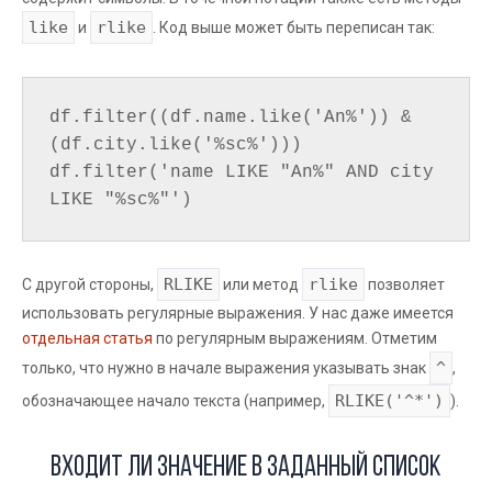
like
rlike
и
. Код выше может быть переписан так:
df.filter((df.name.like('An%')) & 
(df.city.like('%sc%')))

df.filter('name LIKE "An%" AND city 
RLIKE
rlike
С другой стороны,
или метод
позволяет
использовать регулярные выражения. У нас даже имеется
отдельная статья
по регулярным выражениям. Отметим
^
только, что нужно в начале выражения указывать знак
,
RLIKE('^*')
обозначающее начало текста (например,
).
Входит ли значение в заданный список