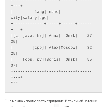
+-------------+-----+------+------
+---+

|         lang| name|  
city|salary|age|

+-------------+-----+------+------
+---+

|[c, java, hs]| Anna|  Omsk|    27| 
25|

|        [cpp]| Alex|Moscow|    32| 
25|

|    [cpp, py]|Boris|  Omsk|    55| 
37|

+-------------+-----+------+------
+---+

Еще можно использовать отрицание. В точечной нотации