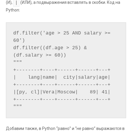
|
(И),
(ИЛИ), а подвыражения вставлять в скобки. Код на
Python:
df.filter('age > 25 AND salary >= 
60')

df.filter((df.age > 25) & 
(df.salary >= 60))

"""

+--------+----+------+------+---+

|    lang|name|  city|salary|age|

+--------+----+------+------+---+

|[py, cl]|Vera|Moscow|    89| 41|

+--------+----+------+------+---+

Добавим также, в Python “равно” и “не равно” выражаются в