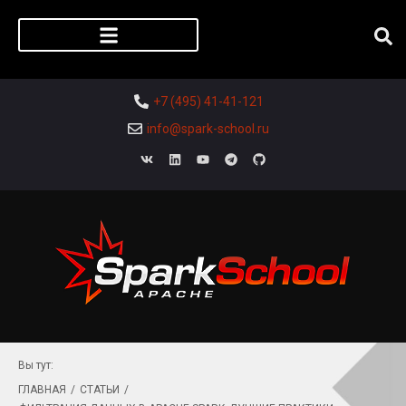
Регистрация слушателя
+7 (495) 41-41-121
info@spark-school.ru
Вы тут:
ГЛАВНАЯ
/
СТАТЬИ
/