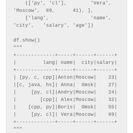
    (['py', 'cl'],        'Vera',  
'Moscow',  89,      41), ],

    ['lang',              'name',  
'city',   'salary', 'age'])

df.show()

"""

+-------------+-----+------+------+

|         lang| name|  city|salary|

+-------------+-----+------+------+

| [py, c, cpp]|Anton|Moscow|    23|

|[c, java, hs]| Anna|  Omsk|    27|

|     [py, cl]|Andry|Moscow|    24|

|        [cpp]| Alex|Moscow|    32|

|    [cpp, py]|Boris|  Omsk|    55|

|     [py, cl]| Vera|Moscow|    89|

+-------------+-----+------+------+
