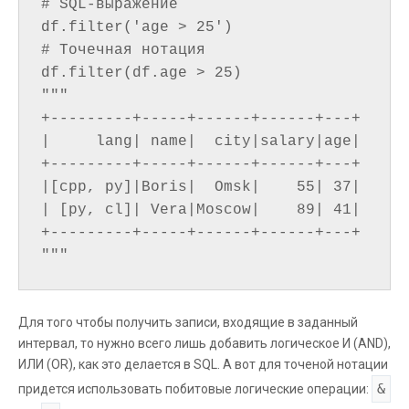
# SQL-выражение

df.filter('age > 25')

# Точечная нотация

df.filter(df.age > 25)

"""

+---------+-----+------+------+---+

|     lang| name|  city|salary|age|

+---------+-----+------+------+---+

|[cpp, py]|Boris|  Omsk|    55| 37|

| [py, cl]| Vera|Moscow|    89| 41|

+---------+-----+------+------+---+

Для того чтобы получить записи, входящие в заданный
интервал, то нужно всего лишь добавить логическое И (AND),
ИЛИ (OR), как это делается в SQL. А вот для точеной нотации
&
придется использовать побитовые логические операции: