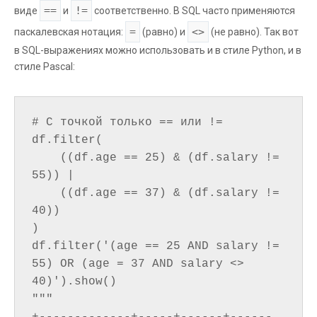
==
!=
виде
и
соответственно. В SQL часто применяются
=
<>
паскалевская нотация:
(равно) и
(не равно). Так вот
в SQL-выражениях можно использовать и в стиле Python, и в
стиле Pascal:
# С точкой только == или !=

df.filter(

    ((df.age == 25) & (df.salary != 
55)) | 

    ((df.age == 37) & (df.salary != 
40))

)

df.filter('(age == 25 AND salary != 
55) OR (age = 37 AND salary <> 
40)').show()

"""
