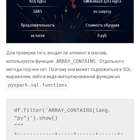
Код курса
Ближайшая дата курса
GRAS
по запросу
Продолжительность
Стоимость обучения
ак.часов
0 руб.
Для проверки того, входит ли элемент в массив,
ARRAY_CONTAINS
используется функция
. Отдельного
метода под нее нет. Поэтому она может содержаться в SQL-
выражении, либо в виде импортированной функции из
pyspark.sql.functions
.
df.filter('ARRAY_CONTAINS(lang, 
"py")').show()

"""

+------------+-----+------+------+-