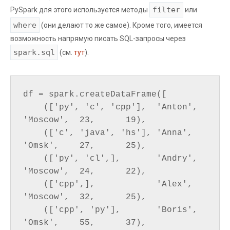
filter
PySpark для этого используется методы
или
where
(они делают то же самое). Кроме того, имеется
возможность напрямую писать SQL-запросы через
spark.sql
(см.
тут
).
df = spark.createDataFrame([

    (['py', 'c', 'cpp'],  'Anton', 
'Moscow',  23,      19),

    (['c', 'java', 'hs'], 'Anna',  
'Omsk',    27,      25),

    (['py', 'cl',],       'Andry', 
'Moscow',  24,      22),

    (['cpp',],            'Alex',  
'Moscow',  32,      25),

    (['cpp', 'py'],       'Boris', 
'Omsk',    55,      37),
