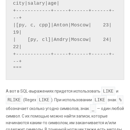
city|salary|age|

+------------+-----+------+------+-
--+

|[py, c, cpp]|Anton|Moscow|    23| 
19|

|    [py, cl]|Andry|Moscow|    24| 
22|

+------------+-----+------+------+-
--+

LIKE
А вот в SQL-выражениях придется использовать
и
RLIKE
LIKE
LIKE
%
(Regex
). При использовании
знак
_
обозначает сколько угодно символов, знак
— один любой
символ. С их помощью можно найти записи, которые
начинаются каким-то символом, им заканчивается и/или
содержит символы. В точечной нотации также есть методы