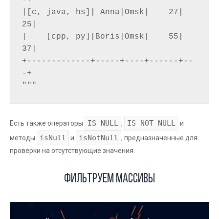
-+

|[c, java, hs]| Anna|Omsk|    27| 
25|

|    [cpp, py]|Boris|Omsk|    55| 
37|

+-------------+-----+----+------+--
-+

IS NULL
IS NOT NULL
Есть также операторы
,
и
isNull
isNotNull
методы
и
, предназначенные для
проверки на отсутствующие значения.
Фильтруем массивы