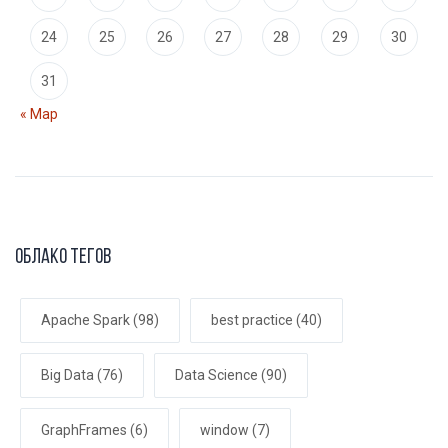
24
25
26
27
28
29
30
31
« Мар
Облако тегов
Apache Spark
(98)
best practice
(40)
Big Data
(76)
Data Science
(90)
GraphFrames
(6)
window
(7)