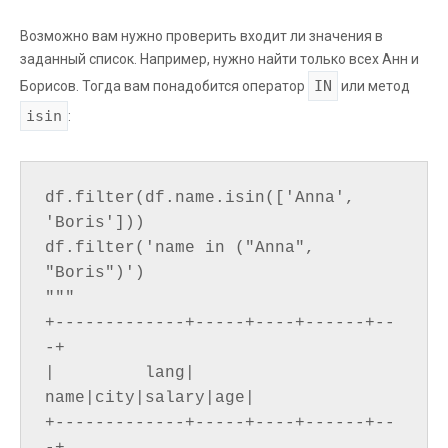
Возможно вам нужно проверить входит ли значения в
заданный список. Например, нужно найти только всех Анн и
IN
Борисов. Тогда вам понадобится оператор
или метод
isin
:
df.filter(df.name.isin(['Anna', 
'Boris']))

df.filter('name in ("Anna", 
"Boris")')

"""

+-------------+-----+----+------+--
-+

|         lang| 
name|city|salary|age|

+-------------+-----+----+------+--