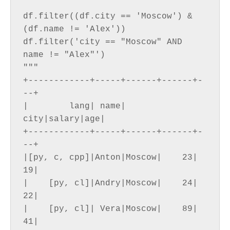
df.filter((df.city == 'Moscow') & 
(df.name != 'Alex'))

df.filter('city == "Moscow" AND 
name != "Alex"')

"""

+------------+-----+------+------+-
--+

|        lang| name|  
city|salary|age|

+------------+-----+------+------+-
--+

|[py, c, cpp]|Anton|Moscow|    23| 
19|

|    [py, cl]|Andry|Moscow|    24| 
22|

|    [py, cl]| Vera|Moscow|    89| 
41|
