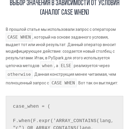
Выбор значения в зависимости от условия
(аналог CASE WHEN)
В прошлой статье мы использовали запрос с оператором
CASE WHEN
, который на основе заданного условия,
выдает тот или иной результат. Данный оператор вносит
модифицирующее действие: создается новый столбец с
результатами. Итак, в PySpark для этого используется
when
ELSE
цепочка методов
, а
реализуется через
otherwise
. Данная конструкция менее читаемая, чем
CASE WHEN
полноценный запрос с
. Вот так он выглядит:
case_when = (

F.when(F.expr('ARRAY_CONTAINS(lang, 
"c") OR ARRAY_CONTAINS(lang, 