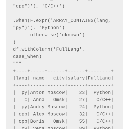
"cpp")'), 'C/C++')

.when(F.expr('ARRAY_CONTAINS(lang, 
"py")'), 'Python')

     .otherwise('uknown')

) 

df.withColumn('FullLang', 
case_when)

"""

+----+-----+------+------+--------+

|lang| name|  city|salary|FullLang|

+----+-----+------+------+--------+

|  py|Anton|Moscow|    23|  Python|

|   c| Anna|  Omsk|    27|   C/C++|

|  py|Andry|Moscow|    24|  Python|

| cpp| Alex|Moscow|    32|   C/C++|

| cpp|Boris|  Omsk|    55|   C/C++|

|  py| Vera|Moscow|    89|  Python|
