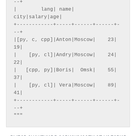
--+

|        lang| name|  
city|salary|age|

+------------+-----+------+------+-
--+

|[py, c, cpp]|Anton|Moscow|    23| 
19|

|    [py, cl]|Andry|Moscow|    24| 
22|

|   [cpp, py]|Boris|  Omsk|    55| 
37|

|    [py, cl]| Vera|Moscow|    89| 
41|

+------------+-----+------+------+-
--+
