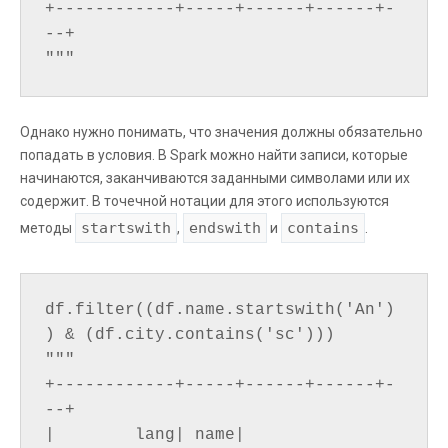
+------------+-----+------+------+-
--+

Однако нужно понимать, что значения должны обязательно
попадать в условия. В Spark можно найти записи, которые
начинаются, заканчиваются заданными символами или их
содержит. В точечной нотации для этого используются
startswith
endswith
contains
методы
,
и
.
df.filter((df.name.startswith('An')
) & (df.city.contains('sc')))

"""

+------------+-----+------+------+-
--+

|        lang| name|  