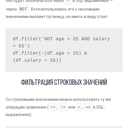
~
оно будет обозначаться через
. В SQL-выражениях —
NOT
через
. Хотя использовать его с числовыми
значениями вызовет путаницу, но иметь в виду стоит.
df.filter('NOT age = 25 AND salary 
> 55')

df.filter(~(df.age = 25) & 
Фильтрация строковых значений
Со строковыми значениями можно использовать ту же
==
!=
=
<>
операцию сравнения (
,
или
,
в SQL-
выражениях):