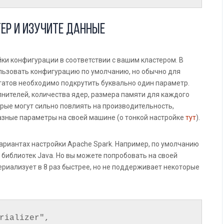
ер и изучите данные
йки конфигурации в соответствии с вашим кластером. В
ьзовать конфигурацию по умолчанию, но обычно для
татов необходимо подкрутить буквально один параметр.
нителей, количества ядер, размера памяти для каждого
орые могут сильно повлиять на производительность,
азные параметры на своей машине (о тонкой настройке
тут
).
ариантах настройки Apache Spark. Например, по умолчанию
библиотек Java. Но вы можете попробовать на своей
ериализует в 8 раз быстрее, но не поддерживает некоторые
rializer", 