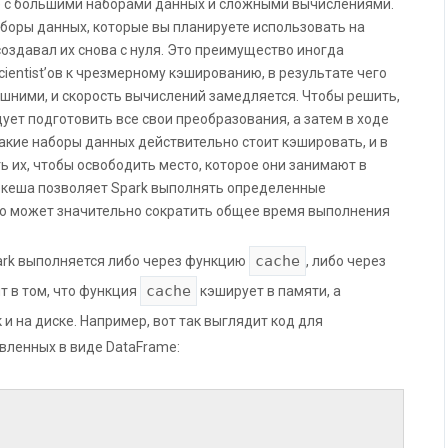
е с большими наборами данных и сложными вычислениями.
боры данных, которые вы планируете использовать на
создавал их снова с нуля. Это преимущество иногда
ientist’ов к чрезмерному кэшированию, в результате чего
шними, и скорость вычислений замедляется. Чтобы решить,
ует подготовить все свои преобразования, а затем в ходе
акие наборы данных действительно стоит кэшировать, и в
ь их, чтобы освободить место, которое они занимают в
 кеша позволяет Spark выполнять определенные
что может значительно сократить общее время выполнения
cache
ark выполняется либо через функцию
, либо через
cache
ит в том, что функция
кэширует в памяти, а
 и на диске. Например, вот так выглядит код для
вленных в виде DataFrame: