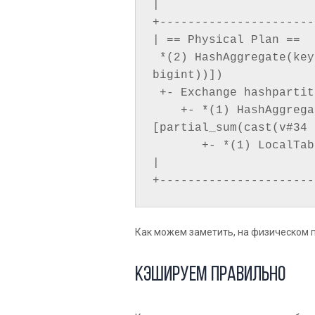
|                      
+----------------------
| == Physical Plan ==

 *(2) HashAggregate(keys=[k#33], functions=[sum(cast(v#34 as 
bigint))])

 +- Exchange hashpartitioning(k#33, 200), true, [id=#59]

    +- *(1) HashAggregate(keys=[k#33], functions=
[partial_sum(cast(v#34 
       +- *(1) LocalTableScan [k#33, v#34]

|

+----------------------
Как можем заметить, на физическом п
Кэшируем правильно