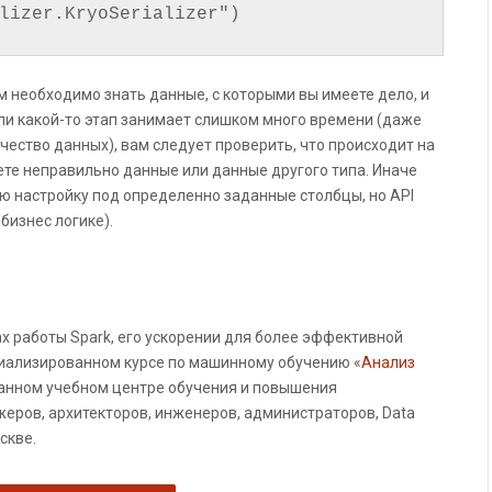
lizer.KryoSerializer")
м необходимо знать данные, с которыми вы имеете дело, и
ли какой-то этап занимает слишком много времени (даже
ество данных), вам следует проверить, что происходит на
ете неправильно данные или данные другого типа. Иначе
ю настройку под определенно заданные столбцы, но API
бизнес логике).
х работы Spark, его ускорении для более эффективной
циализированном курсе по машинному обучению «
Анализ
ванном учебном центре обучения и повышения
еров, архитекторов, инженеров, администраторов, Data
оскве.