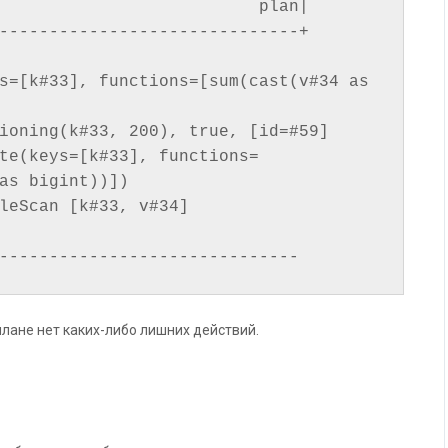
                          plan|

------------------------------+

as bigint))])

------------------------------
лане нет каких-либо лишних действий.