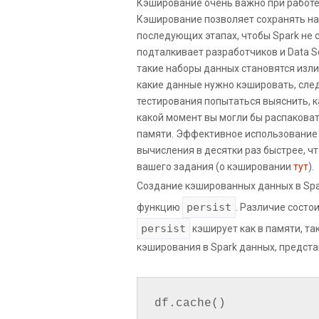
Кэширование очень важно при работ
Кэширование позволяет сохранять на
последующих этапах, чтобы Spark не 
подталкивает разработчиков и Data Sc
такие наборы данных становятся изли
какие данные нужно кэшировать, след
тестирования попытаться выяснить, к
какой момент вы могли бы распаковат
памяти. Эффективное использование
вычисления в десятки раз быстрее, 
вашего задания (о кэшировании
тут
).
Создание кэшированных данных в Sp
persist
функцию
. Различие состо
persist
кэширует как в памяти, так
кэширования в Spark данных, предста
df.cache()