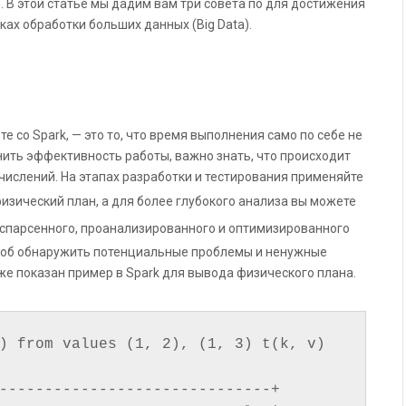
. В этой статье мы дадим вам три совета по для достижения
ках обработки больших данных (Big Data).
т
е со Spark, — это то, что время выполнения само по себе не
ить эффективность работы, важно знать, что происходит
ислений. На этапах разработки и тестирования применяйте
физический план, а для более глубокого анализа вы можете
спарсенного, проанализированного и оптимизированного
особ обнаружить потенциальные проблемы и ненужные
же показан пример в Spark для вывода физического плана.
) from values (1, 2), (1, 3) t(k, v) 
------------------------------+
