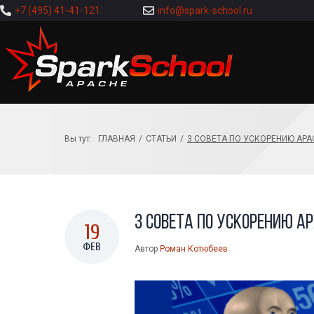
+7 (495) 41-41-121
info@spark-school.ru
Вы тут:
ГЛАВНАЯ
/
СТАТЬИ
/
3 СОВЕТА ПО УСКОРЕНИЮ APA
3 совета по ускорению A
19
ФЕВ
Автор
Роман Котюбеев