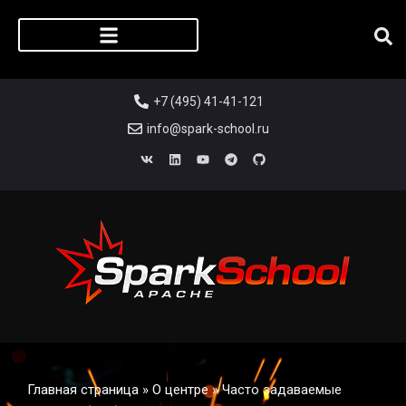
Регистрация слушателя
+7 (495) 41-41-121
info@spark-school.ru
Главная страница
»
О центре
»
Часто задаваемые